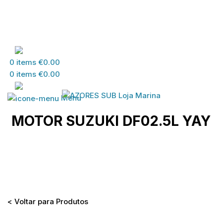
PT
0
items
€
0.00
0
items
€
0.00
PT
Menu
MOTOR SUZUKI DF02.5L YAY
Home
>
Loja
>
MATERIAL SUZUKI
>
MATERIAL
DESPORTOS DIVERSOS
>
MOTOR SUZUKI DF02.5L
YAY
< Voltar para Produtos