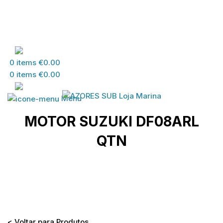
PT
0
items
€
0.00
0
items
€
0.00
PT
Menu
MOTOR SUZUKI DF08ARL
QTN
Home
>
Loja
>
MATERIAL SUZUKI
>
MATERIAL
DESPORTOS DIVERSOS
>
MOTOR SUZUKI DF08ARL
QTN
< Voltar para Produtos