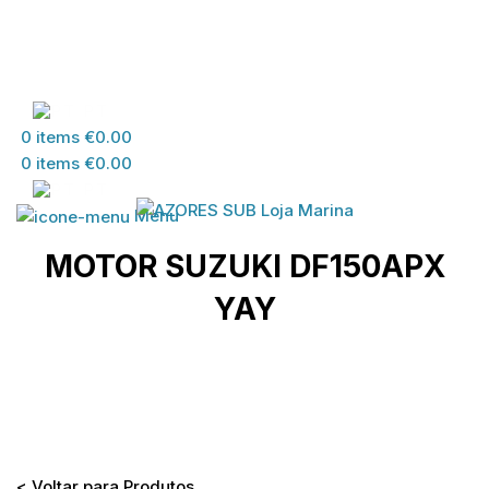
PT
0
items
€
0.00
0
items
€
0.00
PT
Menu
MOTOR SUZUKI DF150APX
YAY
Home
>
Loja
>
MATERIAL SUZUKI
>
MATERIAL
DESPORTOS DIVERSOS
>
MOTOR SUZUKI
DF150APX YAY
< Voltar para Produtos