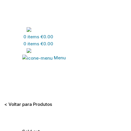
PT
0
items
€
0.00
0
items
€
0.00
PT
Menu
Home
>
Loja
>
MATERIA
< Voltar para Produtos
Combus