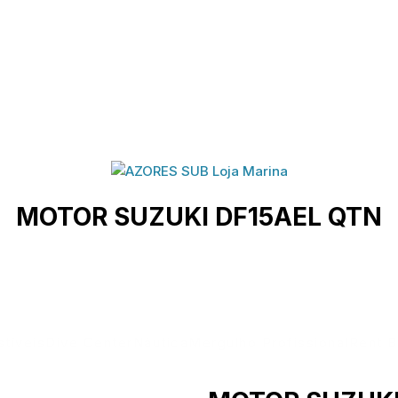
MOTOR SUZUKI DF15AEL QTN
L SUZUKI
>
MATERIAL DESPORTOS DIVERSOS
>
MOTO
tíveis
Dive Center
Náutica
Mergulho Profissional
Rent B