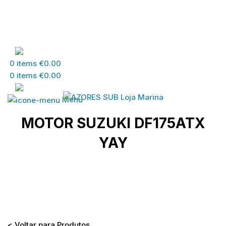
PT
0
items
€
0.00
0
items
€
0.00
PT
Menu
MOTOR SUZUKI DF175ATX
YAY
Home
>
Loja
>
MATERIAL SUZUKI
>
MATERIAL
DESPORTOS DIVERSOS
>
MOTOR SUZUKI
DF175ATX YAY
< Voltar para Produtos