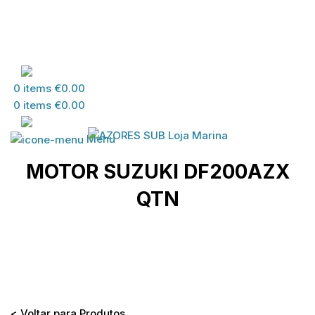
PT
0
items
€
0.00
0
items
€
0.00
PT
Menu
MOTOR SUZUKI DF200AZX
QTN
Home
>
Loja
>
MATERIAL SUZUKI
>
MATERIAL
DESPORTOS DIVERSOS
>
MOTOR SUZUKI
DF200AZX QTN
< Voltar para Produtos