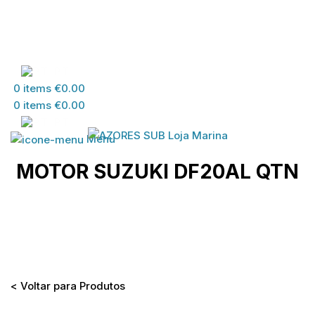
PT
0
items
€
0.00
0
items
€
0.00
PT
Menu
MOTOR SUZUKI DF20AL QTN
Home
>
Loja
>
MATERIAL SUZUKI
>
MATERIAL
DESPORTOS DIVERSOS
>
MOTOR SUZUKI DF20AL
QTN
< Voltar para Produtos