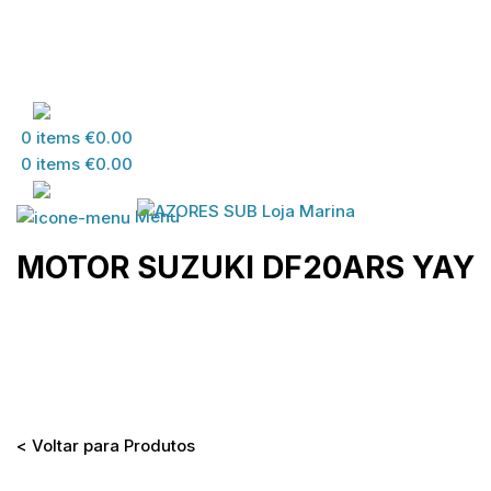
PT
0
items
€
0.00
0
items
€
0.00
PT
Menu
MOTOR SUZUKI DF20ARS YAY
Home
>
Loja
>
MATERIAL SUZUKI
>
MATERIAL
DESPORTOS DIVERSOS
>
MOTOR SUZUKI
DF20ARS YAY
< Voltar para Produtos