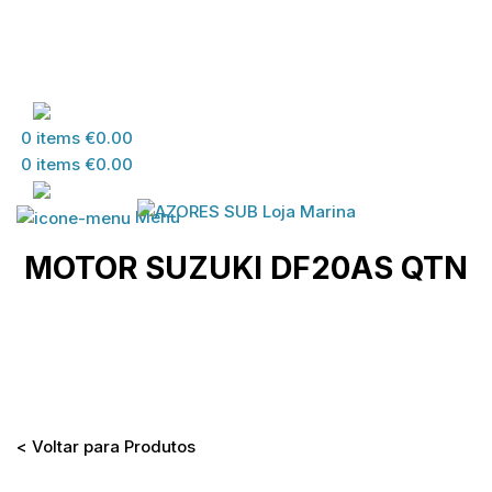
PT
0
items
€
0.00
0
items
€
0.00
PT
Menu
MOTOR SUZUKI DF20AS QTN
Home
>
Loja
>
MATERIAL SUZUKI
>
MATERIAL
DESPORTOS DIVERSOS
>
MOTOR SUZUKI DF20AS
QTN
< Voltar para Produtos