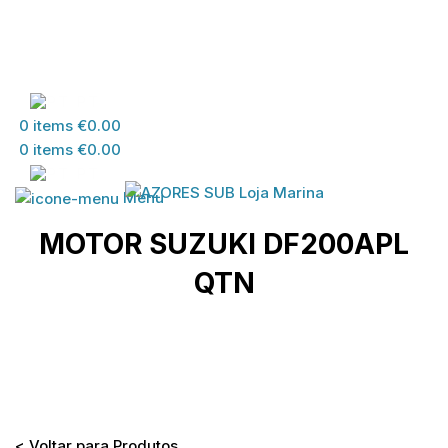
PT
0
items
€
0.00
0
items
€
0.00
PT
Menu
MOTOR SUZUKI DF200APL
QTN
Home
>
Loja
>
MATERIAL SUZUKI
>
MATERIAL
DESPORTOS DIVERSOS
>
MOTOR SUZUKI
DF200APL QTN
< Voltar para Produtos